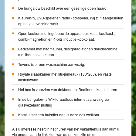
De bungalow beschikt over een gezellige open haard.
Kleuren-tv, DvD-speler en radio / cd-speler. Wij zijn aangesloten
op het glasvezelnetwerk
Open keuken met ingebouwde apparatuur, zoals koelkast ,
combi-magnetron en 4-pits inductie-kookplaat.
Badkamer met badmeubel, designradiator en douchecabine
met thermostaatkraan.
Tevens is er een wasmachine aanwezig.
Royale slaapkamer met lits-jumeaux (180*200), en vaste
kastenwand.
Het bed is voorzien van dekbedden. Bedlinnen kunt u huren.
In de bungalow is WIFI draadloos internet aanwezig via
glasvezelaansluiting
Komt u met een huisdier dan is deze ook welkom.
Als u interesse heeft in het huren van het vakantiehuis dan kunt u
via onderstaande link zien wat de prijzen zijn en de